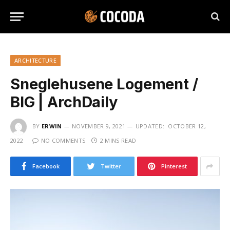
ARCHITECTURE
Sneglehusene Logement /
BIG | ArchDaily
BY
ERWIN
NOVEMBER 9, 2021
UPDATED:
OCTOBER 12,
2022
NO COMMENTS
2 MINS READ
Facebook
Twitter
Pinterest