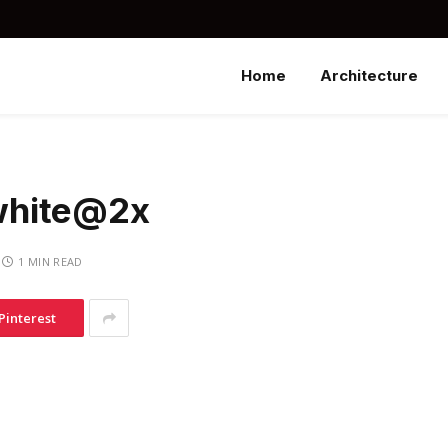
Home
Architecture
white@2x
1 MIN READ
Pinterest