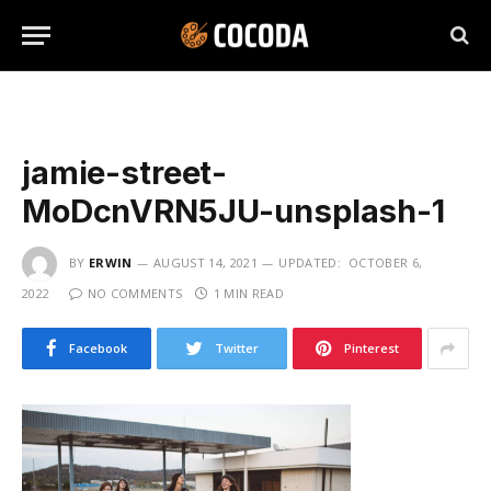
jamie-street-
MoDcnVRN5JU-unsplash-1
BY
ERWIN
AUGUST 14, 2021
UPDATED:
OCTOBER 6,
2022
NO COMMENTS
1 MIN READ
Facebook
Twitter
Pinterest