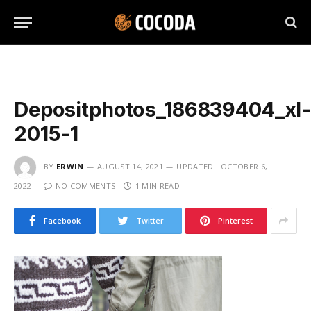
Depositphotos_186839404_xl
2015-1
BY
ERWIN
AUGUST 14, 2021
UPDATED:
OCTOBER 6,
2022
NO COMMENTS
1 MIN READ
Facebook
Twitter
Pinterest