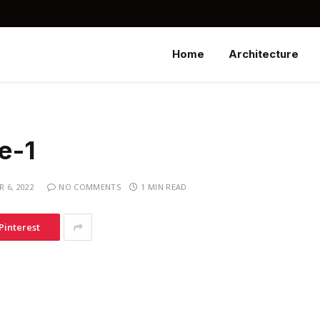
Home
Architecture
e-1
 6, 2022
NO COMMENTS
1 MIN READ
Pinterest