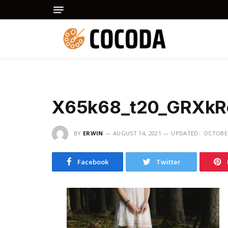
X65k68_t20_GRXkR
BY
ERWIN
AUGUST 14, 2021
UPDATED:
OCTOBER
Facebook
Twitter