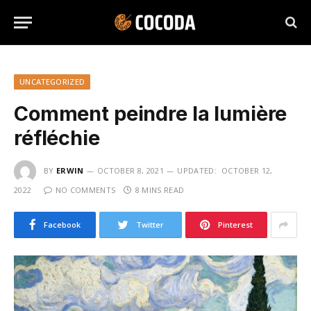
UNCATEGORIZED
Comment peindre la lumière
réfléchie
BY
ERWIN
OCTOBER 8, 2021
UPDATED:
OCTOBER 12,
2022
NO COMMENTS
8 MINS READ
Facebook
Twitter
Pinterest