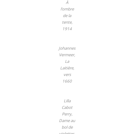
À
l’ombre
de la
tente,
1914
Johannes
Vermeer,
La
Laitière,
vers
1660
Lilla
Cabot
Perry,
Dame au
bol de
violettes,