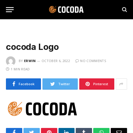
cocoda Logo
BY
ERWIN
OCTOBER 6, 2022
NO COMMENTS
1 MIN READ
Facebook
Twitter
Pinterest
Facebook
Twitter
Pinterest
LinkedIn
Tumblr
WhatsApp
Emai